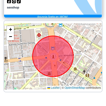
sexshop
+
−
Leaflet
|
©
OpenStreetMap
contributors