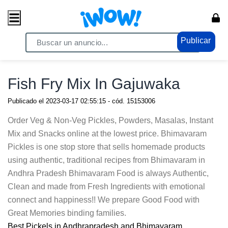
Publicar
Home
/ Comercio / Anuncios
Fish Fry Mix In Gajuwaka
Publicado el
2023-03-17 02:55:15
- cód.
15153006
Order Veg & Non-Veg Pickles, Powders, Masalas, Instant
Mix and Snacks online at the lowest price. Bhimavaram
Pickles is one stop store that sells homemade products
using authentic, traditional recipes from Bhimavaram in
Andhra Pradesh Bhimavaram Food is always Authentic,
Clean and made from Fresh Ingredients with emotional
connect and happiness!! We prepare Good Food with
Great Memories binding families.
Best Pickels in Andhrapradesh and Bhimavaram