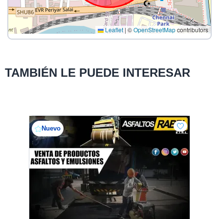
Leaflet
|
©
OpenStreetMap
contributors
TAMBIÉN LE PUEDE INTERESAR
Nuevo