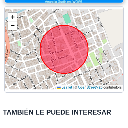
+
−
Leaflet
|
©
OpenStreetMap
contributors
TAMBIÉN LE PUEDE INTERESAR