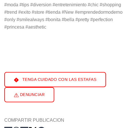
#moda #tips #diversion #entretenimiento #chic #shopping
#trend #exito #store #tienda #New #emprendedormoderno
#only #smilealways #bonita #bella #pretty #perfection
#princesa #aesthetic
TENGA CUIDADO CON LAS ESTAFAS
DENUNCIAR
COMPARTIR PUBLICACION