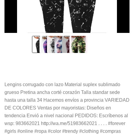
Lengins corrugado con lazo Material suplex sublimado
grueso Pretina ancha corté corazón Talla standar sede
hasta una talla 34 Hacemos envíos a provincia VARIEDAD
DE COLORES Ventas por mayoristas: Diseños en
tendencia Envió a nivel nacional PEDIDOS: Escríbenos al
wsp: 983662021 http://wa.me/51983662021 . . . . #forever
#girls #online #ropa #color #trendy #clothing #compras