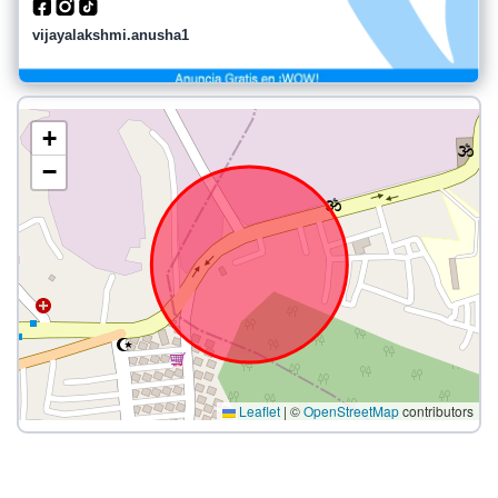
vijayalakshmi.anusha1
+
−
Leaflet
|
©
OpenStreetMap
contributors