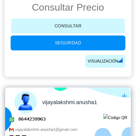
Consultar Precio
CONSULTAR
SEGURIDAD
VISUALIZACIÓN
vijayalakshmi.anusha1
vijayalakshmi.anusha1@gmail.com