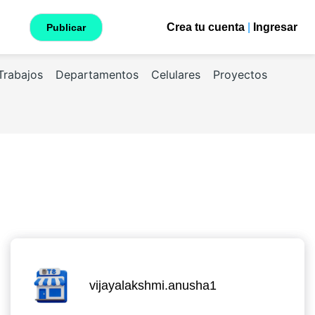
Crea tu cuenta
|
Ingresar
Publicar
Trabajos
Departamentos
Celulares
Proyectos
vijayalakshmi.anusha1