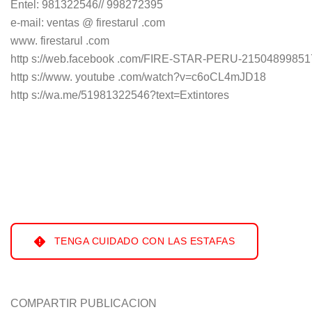
Entel: 981322546// 998272395
e-mail: ventas @ firestarul .com
www. firestarul .com
http s://web.facebook .com/FIRE-STAR-PERU-2150489985
http s://www. youtube .com/watch?v=c6oCL4mJD18
http s://wa.me/51981322546?text=Extintores
TENGA CUIDADO CON LAS ESTAFAS
COMPARTIR PUBLICACION