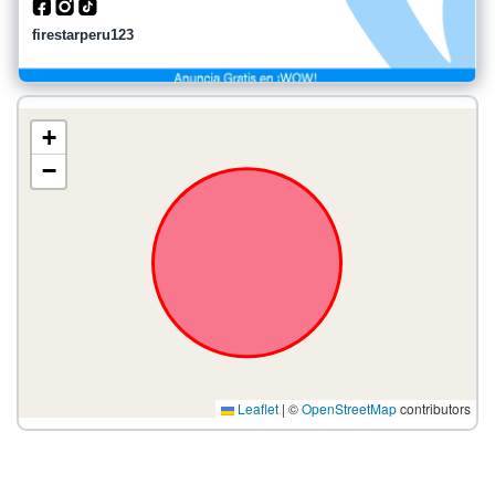
firestarperu123
+
−
Leaflet
|
©
OpenStreetMap
contributors