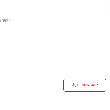
170525
DENUNCIAR