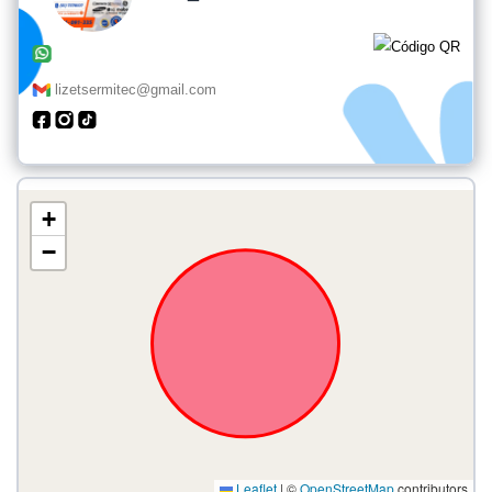
lizetsermitec@gmail.com
+
−
Leaflet
|
©
OpenStreetMap
contributors