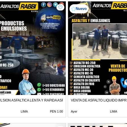
Nuevo
LSION ASFALTICA LENTA Y RAPIDA ASFALTO EN FRIO
VENTA DE ASFALTO LIQUIDO IMPR
LIMA
PEN 1.00
Ayer
LIMA