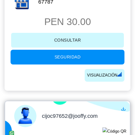
67787
PEN 30.00
CONSULTAR
SEGURIDAD
VISUALIZACIÓN
cijoc97652@jooffy.com