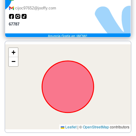
cijoc97652@jooffy.com
67787
+
−
Leaflet
|
©
OpenStreetMap
contributors